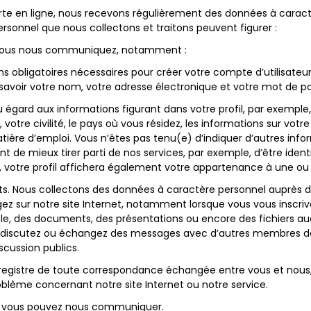
rte en ligne, nous recevons régulièrement des données à caract
rsonnel que nous collectons et traitons peuvent figurer :
 vous nous communiquez, notamment :
ns obligatoires nécessaires pour créer votre compte d’utilisateur
à savoir votre nom, votre adresse électronique et votre mot de p
u égard aux informations figurant dans votre profil, par exemple,
 votre civilité, le pays où vous résidez, les informations sur vo
ière d’emploi. Vous n’êtes pas tenu(e) d’indiquer d’autres infor
t de mieux tirer parti de nos services, par exemple, d’être iden
t, votre profil affichera également votre appartenance à une ou 
s. Nous collectons des données à caractère personnel auprès d
ez sur notre site Internet, notamment lorsque vous vous inscrive
le, des documents, des présentations ou encore des fichiers au
ous discutez ou échangez des messages avec d’autres membres d
scussion publics.
 registre de toute correspondance échangée entre vous et nou
blème concernant notre site Internet ou notre service.
ue vous pouvez nous communiquer.