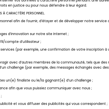
nserver vos données à caractère personnel pendant une durée
roits en justice ou pour nous défendre à leur égard.
S À CARACTÈRE PERSONNEL.
sonnel afin de fournir, d’étayer et de développer notre service 
ges d’innovation sur notre site Internet ;
il/compte d’utilisateur ;
services (par exemple, une confirmation de votre inscription à 
eragir avec d’autres membres de la communauté, tels que des 
 d’un challenge (par exemple, des messages échangés avec des
es un(e) finaliste ou le/la gagnant(e) d’un challenge ;
tance afin que vous puissiez communiquer avec nous ;
 ;
ublicité et vous diffuser des publicités qui vous correspondent ;