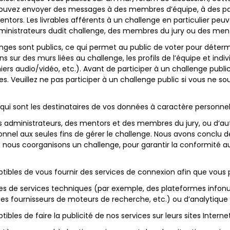
ez envoyer des messages à des membres d’équipe, à des parti
ntors. Les livrables afférents à un challenge en particulier pe
ministrateurs dudit challenge, des membres du jury ou des ment
nges sont publics, ce qui permet au public de voter pour détermi
ons sur des murs liées au challenge, les profils de l’équipe et indivi
iers audio/vidéo, etc.). Avant de participer à un challenge publ
es. Veuillez ne pas participer à un challenge public si vous ne s
rs qui sont les destinataires de vos données à caractère personnel,
es administrateurs, des mentors et des membres du jury, ou d’au
nnel aux seules fins de gérer le challenge. Nous avons concl
 nous coorganisons un challenge, pour garantir la conformité au
bles de vous fournir des services de connexion afin que vous puis
ires de services techniques (par exemple, des plateformes info
s fournisseurs de moteurs de recherche, etc.) ou d’analytique 
bles de faire la publicité de nos services sur leurs sites Internet