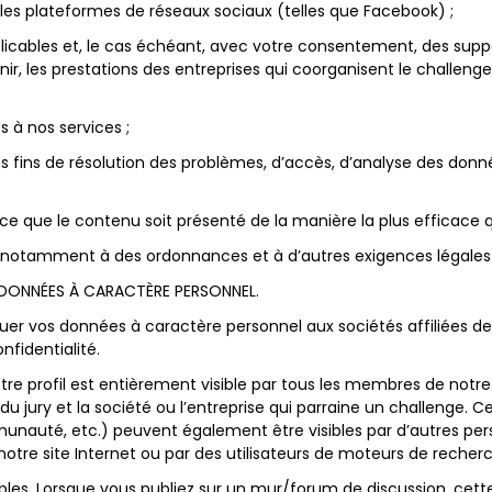
r les plateformes de réseaux sociaux (telles que Facebook) ;
icables et, le cas échéant, avec votre consentement, des supp
nir, les prestations des entreprises qui coorganisent le challen
 à nos services ;
s fins de résolution des problèmes, d’accès, d’analyse des donné
à ce que le contenu soit présenté de la manière la plus efficace qu
, notamment à des ordonnances et à d’autres exigences légales
NNÉES À CARACTÈRE PERSONNEL.
vos données à caractère personnel aux sociétés affiliées de D
fidentialité.
, votre profil est entièrement visible par tous les membres de no
jury et la société ou l’entreprise qui parraine un challenge. Cer
nauté, etc.) peuvent également être visibles par d’autres pers
notre site Internet ou par des utilisateurs de moteurs de recherc
ables. Lorsque vous publiez sur un mur/forum de discussion, cett