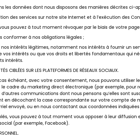
ns les données dont nous disposons des manières décrites ci-ap
tion des services sur notre site Internet et à l’exécution des Cond
ous pouvez à tout moment révoquer par le biais de votre page d
s conformer à nos obligations légales ;
r nos intérêts légitimes, notamment nos intérêts à fournir un ser
ue vos intérêts ou que vos droits et libertés fondamentaux qui n
s intérêts.
ITÉS CIBLÉES SUR LES PLATEFORMES DE RÉSEAUX SOCIAUX.
 cas échéant, avec votre consentement, nous pouvons utiliser l
le cadre du marketing direct électronique (par exemple, pour re
 d’autres communications dont nous pensons qu’elles sont susc
t en décochant la case correspondante sur votre compte de mem
urriel envoyé, ou en nous contactant aux coordonnées indiquées 
iblés, vous pouvez à tout moment vous opposer à leur diffusion 
 social (par exemple, Facebook).
RSONNEL.