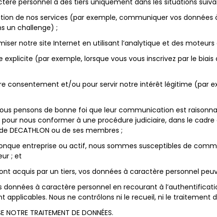
e personnel à des tiers uniquement dans les situations suiva
station de nos services (par exemple, communiquer vos données 
s un challenge) ;
iser notre site Internet en utilisant l’analytique et des moteurs
xplicite (par exemple, lorsque vous vous inscrivez par le biais d
otre consentement et/ou pour servir notre intérêt légitime (par 
ue nous pensons de bonne foi que leur communication est raison
 pour nous conformer à une procédure judiciaire, dans le cadre 
lle de DECATHLON ou de ses membres ;
onque entreprise ou actif, nous sommes susceptibles de comm
ur ; et
sont acquis par un tiers, vos données à caractère personnel peuve
onnées à caractère personnel en recourant à l’authentification 
nt applicables. Nous ne contrôlons ni le recueil, ni le traitement
SE NOTRE TRAITEMENT DE DONNÉES.