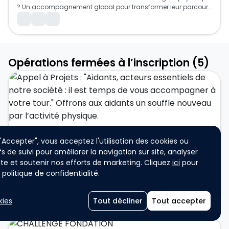
? Un accompagnement global pour transformer leur parcours 
de santé et de vie.
Collaborateur
Équipe (2-20 membres)
Participation unique
ASSOCIATION / ONG
Grand Public
Opérations fermées à l’inscription (5)
Decathlon
 "Accepter", vous acceptez l'utilisation des cookies ou
Appel à Projets : "Aidants, acteurs essentiels de notre société : il est temps de vous accompagner à votre tour." Offrons aux aidants un souffle nouveau par l’activité physique.
fs de suivi pour améliorer la navigation sur site, analyser
Les objectifs de cet appel à projets sont de : préserver et 
 site et soutenir nos efforts de marketing. Cliquez
ici
pour
améliorer la santé mentale et physique des aidants par une 
politique de confidentialité.
activité régulière, rompre l’isolement et recréer des espaces de 
lien et de respiration sociale, valoriser le rôle de l’aidant et lui 
L’appel à projets est doté d’un montant de 100 000€
Etudiants
Participation individuelle
Participation unique
redonner une place active dans sa propre trajectoire de santé 
kies
Tout décliner
Tout accepter
et favoriser l’inclusion, la convivialité et la co-construction de 
Grand Public
projets avec les aidants.