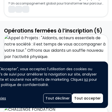
? Un accompagnement global pour transformer leur parcours 
de santé et de vie.
Collaborateur
Équipe (2-20 membres)
Participation unique
ASSOCIATION / ONG
Grand Public
Opérations fermées à l’inscription (5)
Decathlon
 "Accepter", vous acceptez l'utilisation des cookies ou
Appel à Projets : "Aidants, acteurs essentiels de notre société : il est temps de vous accompagner à votre tour." Offrons aux aidants un souffle nouveau par l’activité physique.
fs de suivi pour améliorer la navigation sur site, analyser
Les objectifs de cet appel à projets sont de : préserver et 
 site et soutenir nos efforts de marketing. Cliquez
ici
pour
améliorer la santé mentale et physique des aidants par une 
politique de confidentialité.
activité régulière, rompre l’isolement et recréer des espaces de 
lien et de respiration sociale, valoriser le rôle de l’aidant et lui 
L’appel à projets est doté d’un montant de 100 000€
Etudiants
Participation individuelle
Participation unique
redonner une place active dans sa propre trajectoire de santé 
kies
Tout décliner
Tout accepter
et favoriser l’inclusion, la convivialité et la co-construction de 
Grand Public
projets avec les aidants.