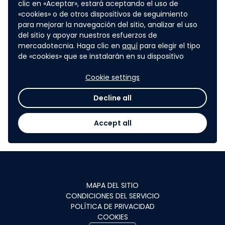
clic en «Aceptar», estará aceptando el uso de
«cookies» o de otros dispositivos de seguimiento
montant de 100 000€ à répartir en
para mejorar la navegación del sitio, analizar el uso
del sitio y apoyar nuestros esfuerzos de
fonction des projets reçus. Les
mercadotecnia. Haga clic en
aquí
para elegir el tipo
de «cookies» que se instalarán en su dispositivo
montants versés aux projets
Cookie settings
sélectionnés pourront différer en
Decline all
fonction des besoins de ces derniers.
Accept all
MAPA DEL SITIO
CONDICIONES DEL SERVICIO
POLÍTICA DE PRIVACIDAD
COOKIES