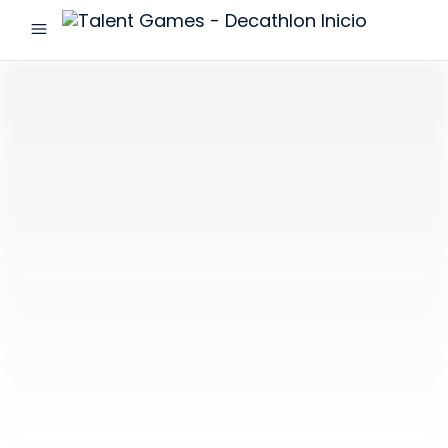
menu
Talent
Games
-
Decathlon