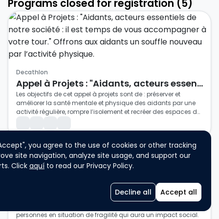
Programs closed for registration (5)
Decathlon
Appel à Projets : "Aidants, acteurs essentiels de notre société : il est temps de vous accompagner à votre tour." Offrons aux aidants un souffle nouveau par l’activité physique.
Les objectifs de cet appel à projets sont de : préserver et 
améliorer la santé mentale et physique des aidants par une 
activité régulière, rompre l’isolement et recréer des espaces de 
lien et de respiration sociale, valoriser le rôle de l’aidant et lui 
L’appel à projets est doté d’un montant de 100 000€
Students
Individual participation
Single participation
redonner une place active dans sa propre trajectoire de santé 
et favoriser l’inclusion, la convivialité et la co-construction de 
General Public
"Accept", you agree to the use of cookies or other tracking
projets avec les aidants.
ove site navigation, analyze site usage, and support our
ts. Click
aquí
to read our Privacy Policy.
CHALLENGE FONDATION
Decline all
Accept all
Pour l’association ou l’organisation à but non lucratif de ton 
choix, imagine un projet local, sportif et durable pour des 
personnes en situation de fragilité qui aura un impact social.