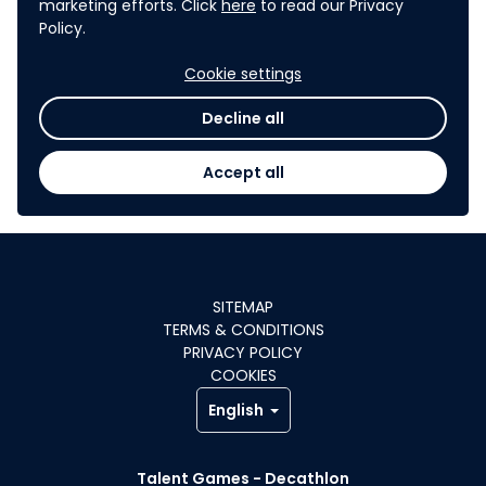
marketing efforts. Click
here
to read our Privacy
Policy.
Ces critères permettront de garantir que les
projets soumis soient à la fois innovants,
Cookie settings
réalistes, inclusifs et bénéfique pour la santé
physique et mentale des séniors tout en recréant
Decline all
un lien fort avec leur environnement local.
Accept all
SITEMAP
TERMS & CONDITIONS
PRIVACY POLICY
COOKIES
English