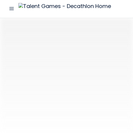
menu
Talent
Games
-
Decathlon