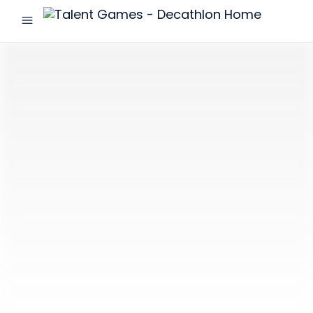
menu
Talent
Games
-
Decathlon