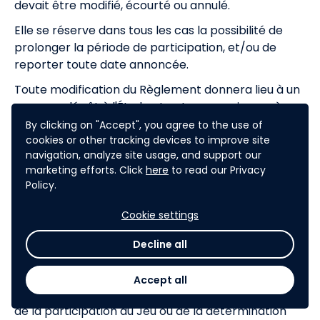
devait être modifié, écourté ou annulé.
Elle se réserve dans tous les cas la possibilité de
prolonger la période de participation, et/ou de
reporter toute date annoncée.
Toute modification du Règlement donnera lieu à un
nouveau dépôt à l'Étude et entrera en vigueur à
compter de sa mise en ligne et tout participant
By clicking on "Accept", you agree to the use of
sera réputé l’avoir acceptée du simple fait de sa
cookies or other tracking devices to improve site
navigation, analyze site usage, and support our
participation au jeu, à compter de la
marketing efforts. Click
here
to read our Privacy
date d’entrée en vigueur de la modification. Tout
Policy.
Participant refusant la ou les modifications
Cookie settings
intervenues devra cesser de participer au Jeu.
12.2.
La société DECATHLON FRANCE pourra annuler
Decline all
tout ou partie du Jeu s’il apparaît que des fraudes
sont intervenues sous quelque forme que ce soit,
Accept all
notamment de manière informatique dans le cadre
de la participation au Jeu ou de la détermination