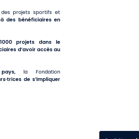
des projets sportifs et
 des bénéficiaires en
000 projets dans le
ciaires d’avoir accès au
pays,
la Fondation
s·trices de s’impliquer
rojets est doté d'un montant de 100 000 € à