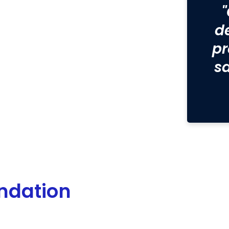
d
pr
s
ondation