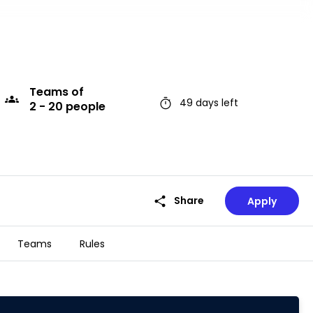
Teams
of
groups
timer
49 days left
2 - 20 people
share
Share
Apply
Teams
Rules
timer
49 days left