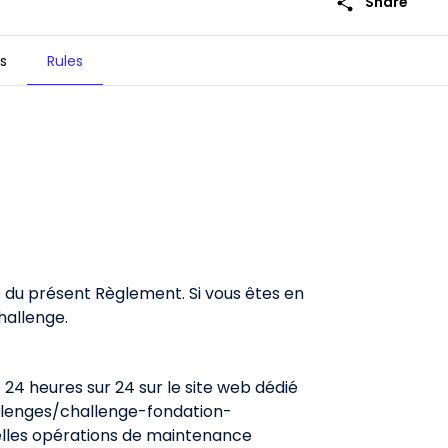
share
Share
s
Rules
place des jeunes filles en fragilité à
e du présent Règlement. Si vous êtes en
hallenge.
 24 heures sur 24 sur le site web dédié
llenges/challenge-fondation-
uelles opérations de maintenance