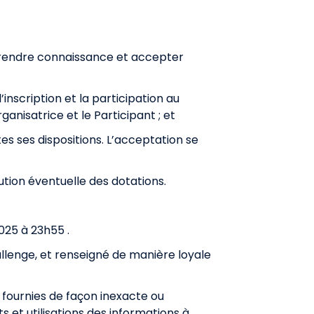
t prendre connaissance et accepter
inscription et la participation au
anisatrice et le Participant ; et
s ses dispositions. L’acceptation se
ution éventuelle des dotations.
025
à
23h55
.
allenge, et renseigné de manière loyale
t fournies de façon inexacte ou
 et utilisations des informations à