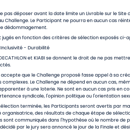
e ne pas déposer avant la date limite un Livrable sur le S
u Challenge. Le Participant ne pourra en aucun cas réinté
onque dédommagement.
nt jugés en fonction des critères de sélection exposés ci-a
Inclusivité - Durabilité
ECATHLON et KIABI se donnent le droit de ne pas mettre en
ctés.
 accepte que le Challenge proposé fasse appel à sa créati
s complexes. Le Challenge ne dépend en aucun cas, même
apparenter à une loterie. Ne sont en aucun cas pris en c
rtenance syndicale, l'opinion politique ou l'orientation sex
 sélection terminée, les Participants seront avertis par ma
é organisatrice, des résultats de chaque étape de sélectio
tats sont communiqués dans l'hypothèse où le nombre de p
dé par le jury sera annoncé le jour de la Finale et désig