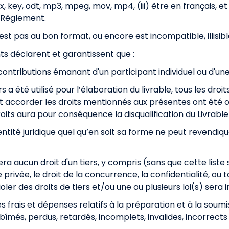
tx, key, odt, mp3, mpeg, mov, mp4, (iii) être en français, 
 Règlement.
st pas au bon format, ou encore est incompatible, illisible ou
nts déclarent et garantissent que :
ontributions émanant d'un participant individuel ou d'une
 a été utilisé pour l’élaboration du livrable, tous les droit
t accorder les droits mentionnés aux présentes ont été o
roits aura pour conséquence la disqualification du Livrabl
ité juridique quel qu’en soit sa forme ne peut revendiqu
era aucun droit d'un tiers, y compris (sans que cette liste 
ie privée, le droit de la concurrence, la confidentialité, o
ler des droits de tiers et/ou une ou plusieurs loi(s) sera i
s frais et dépenses relatifs à la préparation et à la soumi
bîmés, perdus, retardés, incomplets, invalides, incorrect