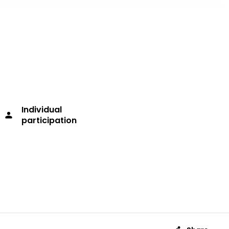
Individual
person
participation