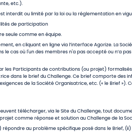
nte, etc.).
st interdit ou limité par la loi ou la réglementation en vig
lités de participation
aire seule comme en équipe.
t, en cliquant en ligne via l’interface Agorize. La Socié
s le cas où l'un des membres n'a pas accepté ou n’a pas
ar les Participants de contributions (ou projet) formalisé
trice dans le brief du Challenge. Ce brief comporte des in
 exigences de la Société Organisatrice, etc. (« le Brief »). C
euvent télécharger, via le Site du Challenge, tout documen
ur projet comme réponse et solution au Challenge de la Soci
(i) répondre au problème spécifique posé dans le Brief, (