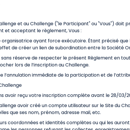
.
hallenge et au Challenge ("le Participant" ou "Vous") doi
t et acceptant le règlement, Vous :
organisatrice ayant force exécutoire. Étant précisé que l’
fet de créer un lien de subordination entre la Société Org
 sans réserve de respecter le présent Règlement en toute
cher lors de l’inscription au Challenge.
l’annulation immédiate de la participation et de l’attrib
u Challenge
ns avoir reçu votre inscription complète avant le
28/03/2
allenge avoir créé un compte utilisateur sur le Site du Ch
elles que ses nom, prénom, adresse mail, etc.
 leurs coordonnées et identités complètes ou qui les auron
me les personnes refusant les collectes, enregistrements