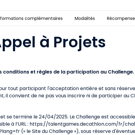
nformations complémentaires
Modalités
Récompense
oi, estime de soi : ensemble, réinventons la 
ppel à Projets
s conditions et règles de la participation au Challenge.
ur tout participant l'acceptation entière et sans réserv
il convient de ne pas vous inscrire ni de participer au C
et se termine le
24/04/2025
. Le Challenge est accessible
ble à l’URL :
https://talentgames.decathlon.com/fr/cha
?lang=fr
(« le Site du Challenge »), sous réserve d'évent