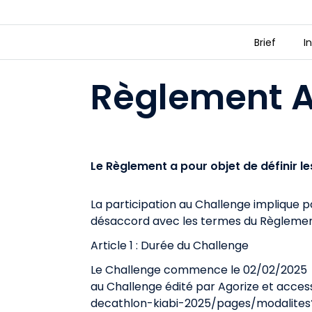
Brief
I
Appel à Projets : "Confiance en s
Règlement A
travers le sport et la mode."
Le Règlement a pour objet de définir le
La participation au Chall
enge implique po
désaccord avec les termes du Règlement, 
Article 1 : Durée du Challenge
Le Challenge commence le
02/02/2025
au Challenge édité par Agorize et accessi
decathlon-kiabi-2025/pages/modalites