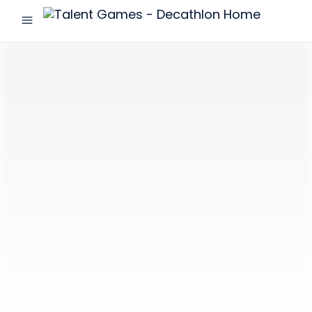
menu
Talent
Games
-
Decathlon