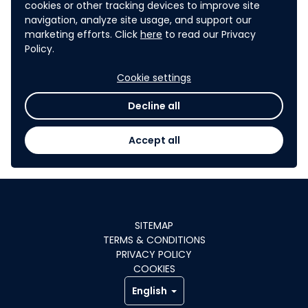
Annonce des résultats le
cookies or other tracking devices to improve site
18 décembre 2025 !
navigation, analyze site usage, and support our
marketing efforts. Click
here
to read our Privacy
Policy.
L'appel à projets est doté d'un montant de 100
Cookie settings
000€
à répartir en fonction des projets reçus. Les
montants versés aux projets sélectionnés pourront
Decline all
différer en fonction des besoins de ces derniers !
Accept all
SITEMAP
TERMS & CONDITIONS
PRIVACY POLICY
COOKIES
English